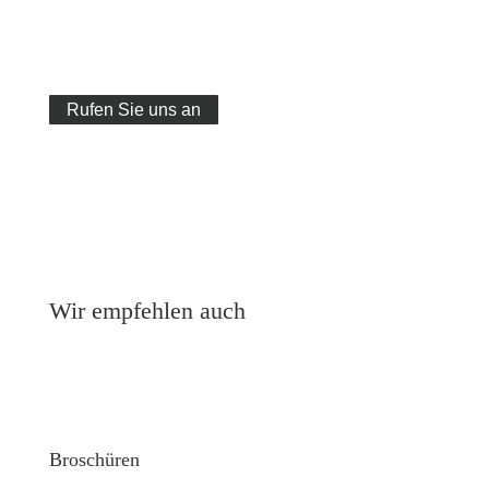
Wir stehen Ihnen von 8.00 bis 17.00 Uhr für Fragen
jeder Art zur Verfügung.
Rufen Sie uns an
Wir empfehlen auch
Broschüren