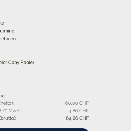
te
 Termine
rnehmen
olor Copy Papier